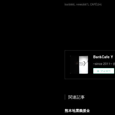
bar
(
688
)
news
(
687
)
CAFÉ
(
34
)
Bar&Cafe Y
~since 2
フォロー
関連記事
熊本地震義援金