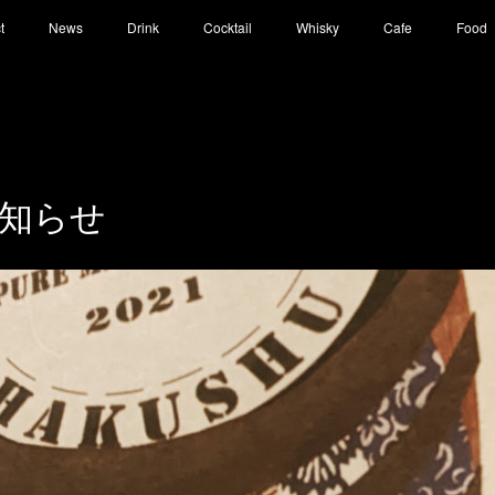
t
News
Drink
Cocktail
Whisky
Cafe
Food
知らせ