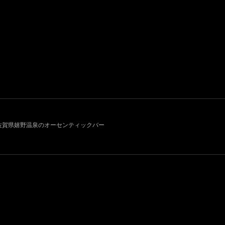
011~ 佐賀県嬉野温泉のオーセンティックバー