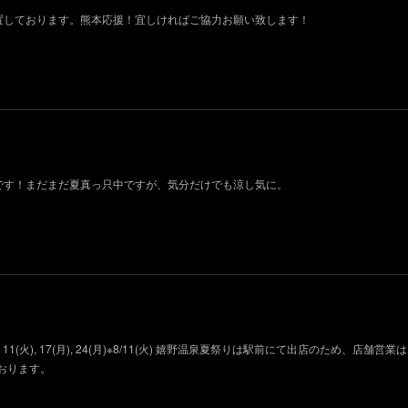
設置しております。熊本応援！宜しければご協力お願い致します！
荷です！まだまだ夏真っ只中ですが、気分だけでも涼し気に。
11(火), 17(月), 24(月)※8/11(火) 嬉野温泉夏祭りは駅前にて出店のため、店舗営
おります。