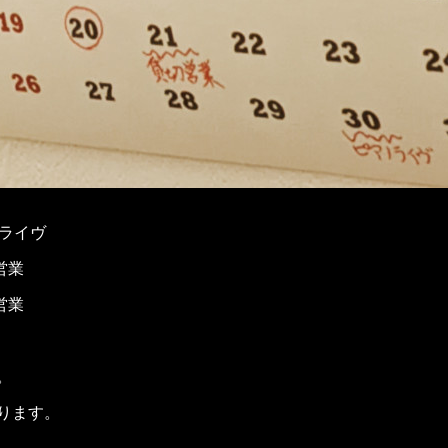
アノライヴ
営業
ら営業
。
ります。