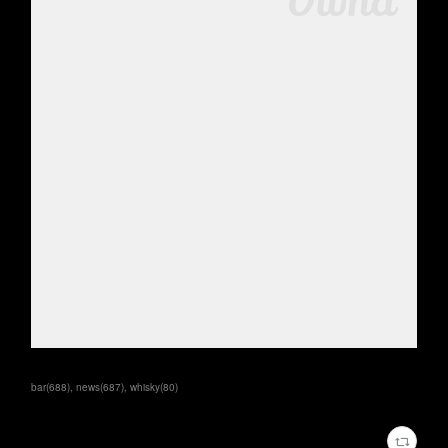
bar
(
688
)
news
(
687
)
whisky
(
80
)