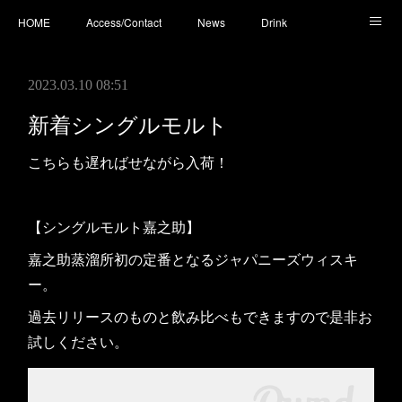
HOME
Access/Contact
News
Drink
Cocktail
Whisky
Cafe
Food
Photo
2023.03.10 08:51
You Tube
新着シングルモルト
こちらも遅ればせながら入荷！
【シングルモルト嘉之助】
嘉之助蒸溜所初の定番となるジャパニーズウィスキ
ー。
過去リリースのものと飲み比べもできますので是非お
試しください。