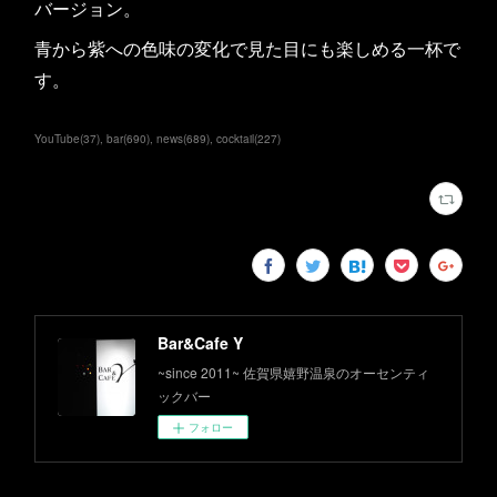
バージョン。
青から紫への色味の変化で見た目にも楽しめる一杯で
す。
YouTube
(
37
)
bar
(
690
)
news
(
689
)
cocktail
(
227
)
Bar&Cafe Y
~since 2011~ 佐賀県嬉野温泉のオーセンティ
ックバー
フォロー