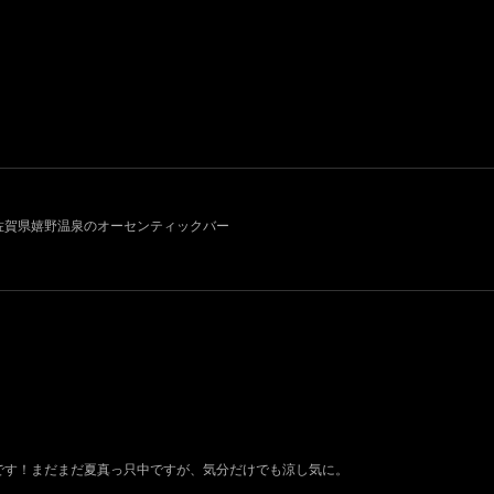
011~ 佐賀県嬉野温泉のオーセンティックバー
荷です！まだまだ夏真っ只中ですが、気分だけでも涼し気に。