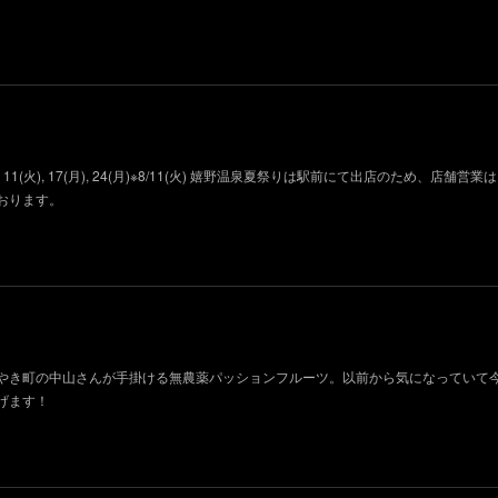
11(火), 17(月), 24(月)※8/11(火) 嬉野温泉夏祭りは駅前にて出店のため、店舗営
おります。
やき町の中山さんが手掛ける無農薬パッションフルーツ。以前から気になっていて
げます！