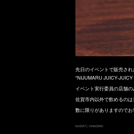
先日のイベントで販売され
"NIJUMARU JUICY-JUICY 
イベント実行委員の店舗の
佐賀市内以外で飲めるのは
数に限りがありますのでお
bar
(
687
)
news
(
686
)