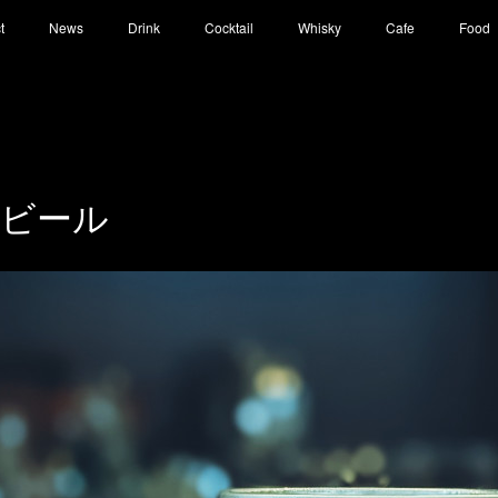
t
News
Drink
Cocktail
Whisky
Cafe
Food
ビール