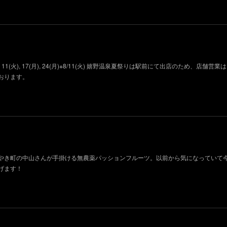
11(火), 17(月), 24(月)※8/11(火) 嬉野温泉夏祭りは駅前にて出店のため、店舗営
おります。
やき町の中山さんが手掛ける無農薬パッションフルーツ。以前から気になっていて
げます！