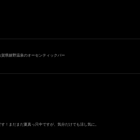
011~ 佐賀県嬉野温泉のオーセンティックバー
荷です！まだまだ夏真っ只中ですが、気分だけでも涼し気に。