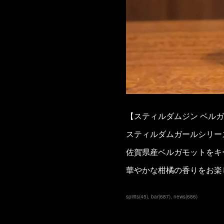
【スティルダムジン ベル
スティルダムガールシリー
佐賀県産ベルガモットをキ
華やかな柑橘の香りをお楽
spirits
(
45
)
bar
(
687
)
news
(
686
)