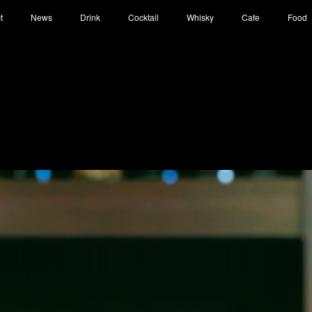
t
News
Drink
Cocktail
Whisky
Cafe
Food