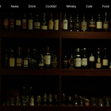
t
News
Drink
Cocktail
Whisky
Cafe
Food