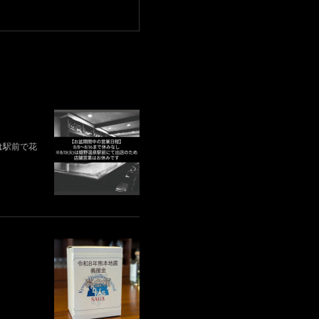
)は駅前で花