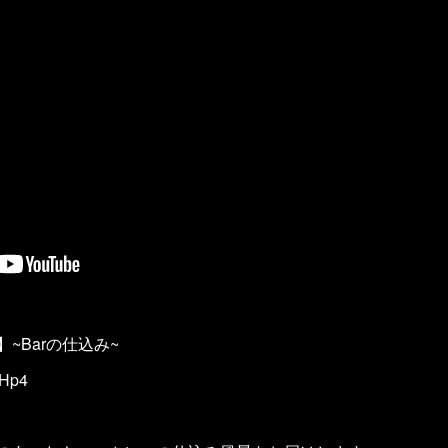
~Barの仕込み~
5Hp4