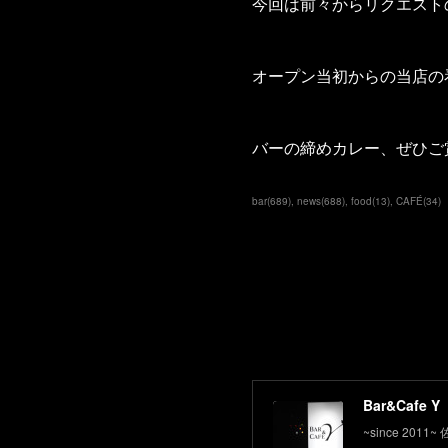
今回は前々からリクエスト
オープン当初からの当店の
バーの締めカレー、ぜひご
bar
(
689
)
news
(
688
)
food
(
13
)
CAFÉ
(
34
)
Bar&Cafe Y
~since 2