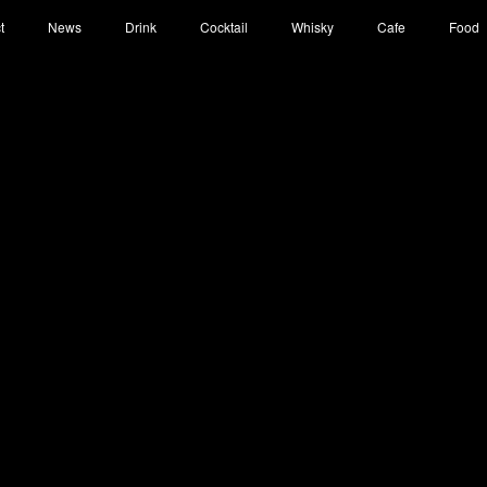
t
News
Drink
Cocktail
Whisky
Cafe
Food