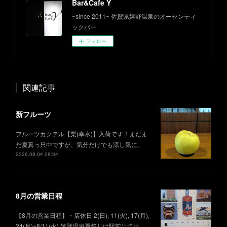
Bar&Cafe Y
~since 2011~ 佐賀県嬉野温泉のオーセンティ
ックバー
フォロー
関連記事
新フルーツ
フルーツカクテル【梨(幸水)】入荷です！まだま
だ夏真っ只中ですが、気分だけでも涼し気に。
2026.08.04 08:34
8月の営業日程
【8月の営業日程】・店休日 2(日), 11(火), 17(月),
24(月)※8/11(火) 嬉野温泉夏祭りは駅前にて出…