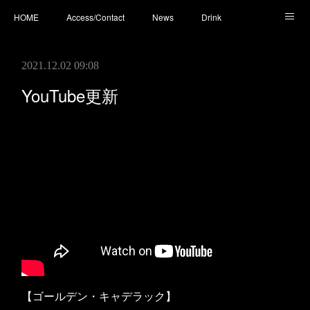
HOME
Access/Contact
News
Drink
Cocktail
Whisky
Cafe
Food
Photo
2021.12.02 09:08
You Tube
YouTube更新
【ゴールデン・キャデラック】