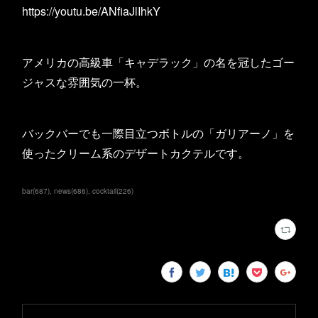
https://youtu.be/ANfiaJlIhkY
アメリカの高級車「キャデラック」の名を冠したゴー
ジャスな雰囲気の一杯。
バックバーでも一際目立つボトルの「ガリアーノ」を
使ったクリーム系のデザートカクテルです。
bar
(
687
)
news
(
686
)
cocktail
(
226
)