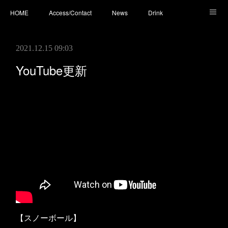
HOME
Access/Contact
News
Drink
Cocktail
Whisky
Cafe
Food
Photo
2021.12.15 09:03
You Tube
YouTube更新
【スノーボール】