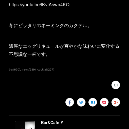
https://youtu.be/fKvlAswn4KQ
冬にピッタリのネーミングのカクテル。
濃厚なエッグリキュールが爽やかな味わいに変化する
不思議な一杯です。
bar
(
690
)
news
(
689
)
cocktail
(
227
)
Bar&Cafe Y