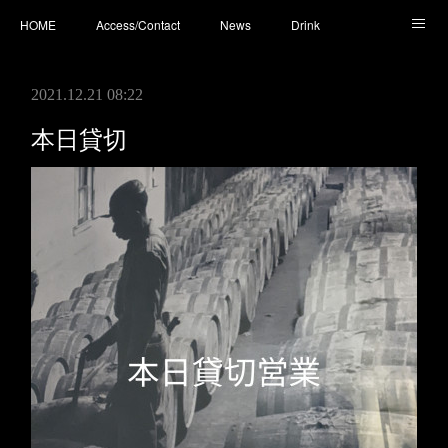
HOME
Access/Contact
News
Drink
Cocktail
Whisky
Cafe
Food
Photo
2021.12.21 08:22
You Tube
本日貸切