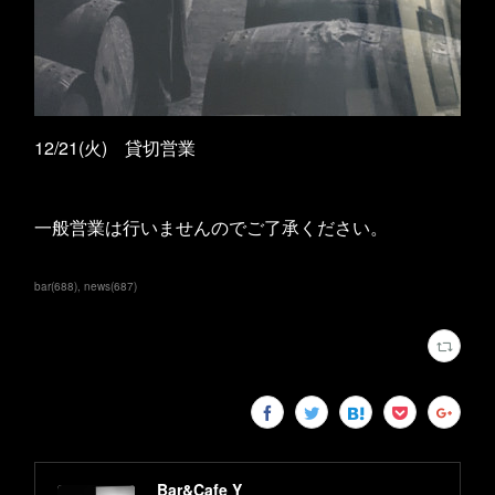
12/21(火) 貸切営業
一般営業は行いませんのでご了承ください。
bar
(
688
)
news
(
687
)
Bar&Cafe Y