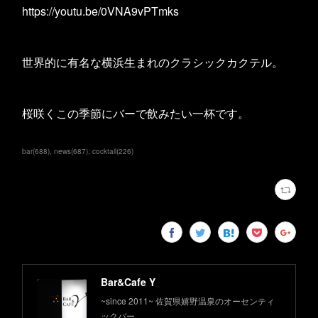
https://youtu.be/0VNA9vPTmks
世界的に有名な横浜生まれのクラシックカクテル。
桜咲くこの季節にバーで飲みたい一杯です。
bar
(
688
)
news
(
687
)
cocktail
(
226
)
Bar&Cafe Y
~since 2011~ 佐賀県嬉野温泉のオーセンティ
ックバー