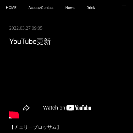
HOME
Access/Contact
News
Drink
Cocktail
Whisky
Cafe
Food
Photo
2022.03.27 09:05
You Tube
YouTube更新
【チェリーブロッサム】