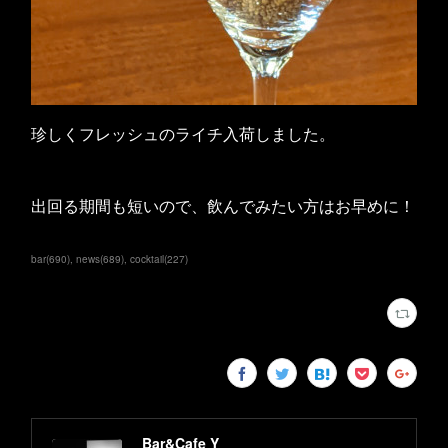
珍しくフレッシュのライチ入荷しました。
出回る期間も短いので、飲んでみたい方はお早めに！
bar
(
690
)
news
(
689
)
cocktail
(
227
)
Bar&Cafe Y