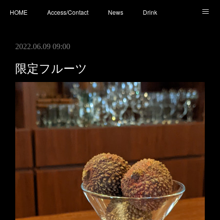
HOME
Access/Contact
News
Drink
Cocktail
Whisky
Cafe
Food
Photo
2022.06.09 09:00
You Tube
限定フルーツ