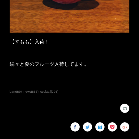
【すもも】入荷！
続々と夏のフルーツ入荷してます。
bar
(
689
)
news
(
688
)
cocktail
(
226
)