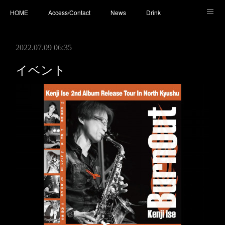
HOME
Access/Contact
News
Drink
Cocktail
Whisky
Cafe
Food
Photo
2022.07.09 06:35
You Tube
イベント