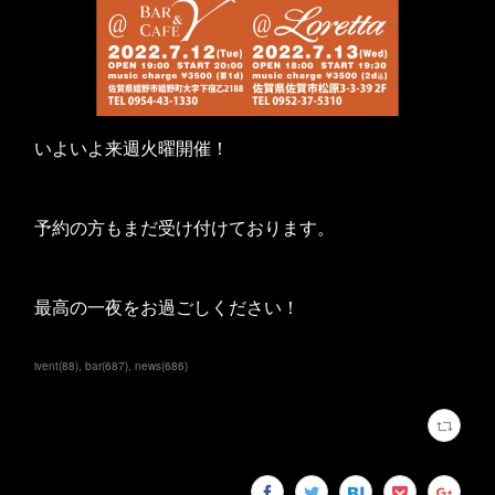
いよいよ来週火曜開催！
予約の方もまだ受け付けております。
最高の一夜をお過ごしください！
ivent
(
88
)
bar
(
687
)
news
(
686
)