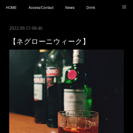
HOME
Access/Contact
News
Drink
Cocktail
Whisky
Cafe
Food
Photo
2022.09.15 08:46
You Tube
【ネグローニウィーク】