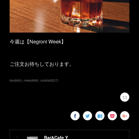
今週は【Negroni Week】
ご注文お待ちしております。
bar
(
690
)
news
(
689
)
cocktail
(
227
)
Bar&Cafe Y