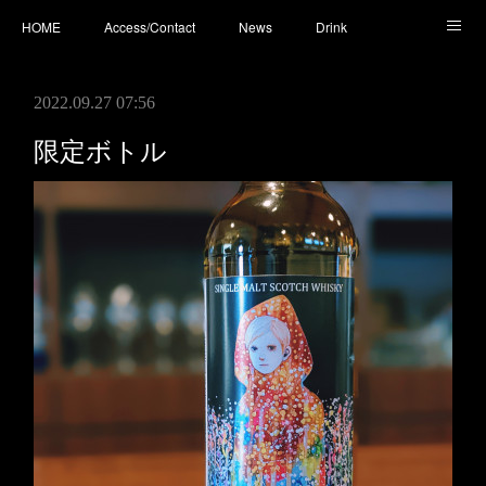
HOME
Access/Contact
News
Drink
Cocktail
Whisky
Cafe
Food
Photo
2022.09.27 07:56
You Tube
限定ボトル