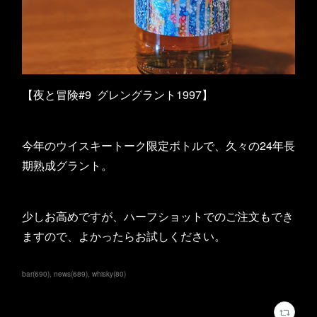
【夜と冒険#9 グレングラント1997】
今年のウイスキートーク限定ボトルで、久々の24年長
期熟成グラント。
少しお高めですが、ハーフショットでのご注文もでき
ますので、よかったらお試しください。
bar
(
690
)
news
(
689
)
whisky
(
80
)