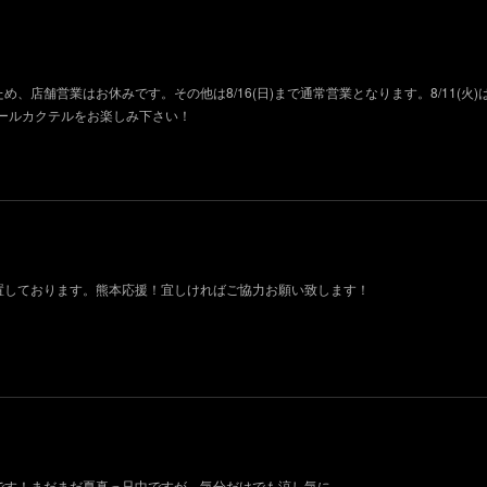
ため、店舗営業はお休みです。その他は8/16(日)まで通常営業となります。8/11(火
ールカクテルをお楽しみ下さい！
設置しております。熊本応援！宜しければご協力お願い致します！
荷です！まだまだ夏真っ只中ですが、気分だけでも涼し気に。