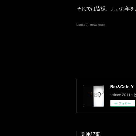
それでは皆様、よいお年を
bar
(
689
)
news
(
688
)
Bar&Cafe Y
~since 2
フォロー
関連記事