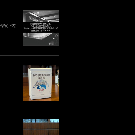
)は駅前で花