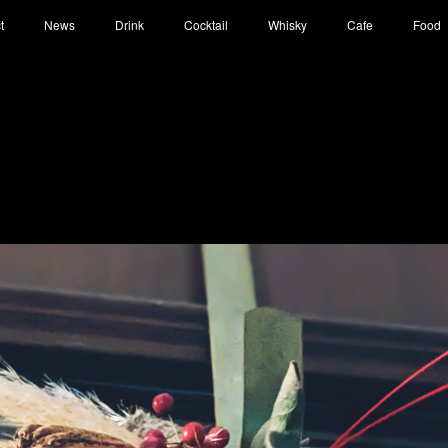
t
News
Drink
Cocktail
Whisky
Cafe
Food