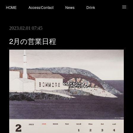
HOME
Access/Contact
News
Drink
Cocktail
Whisky
Cafe
Food
Photo
2023.02.01 07:45
You Tube
2月の営業日程