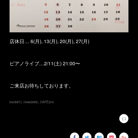
店休日… 6(月), 13(月), 20(月), 27(月)
ピアノライブ…2/11(土) 21:00〜
ご来店お待ちしております。
bar
(
687
)
news
(
686
)
CAFÉ
(
34
)