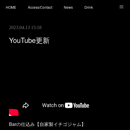
HOME
Access/Contact
News
Drink
Cocktail
Whisky
Cafe
Food
Photo
2023.04.13 15:18
You Tube
YouTube更新
Barの仕込み【自家製イチゴジャム】