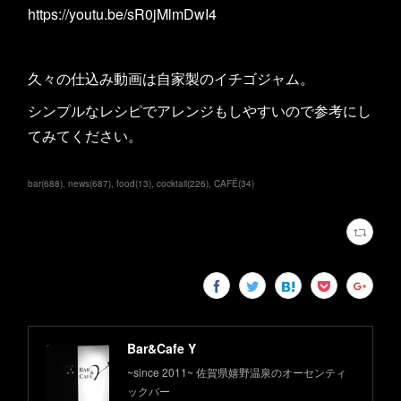
https://youtu.be/sR0jMlmDwI4
久々の仕込み動画は自家製のイチゴジャム。
シンプルなレシピでアレンジもしやすいので参考にし
てみてください。
bar
(
688
)
news
(
687
)
food
(
13
)
cocktail
(
226
)
CAFÉ
(
34
)
Bar&Cafe Y
~since 2011~ 佐賀県嬉野温泉のオーセンティ
ックバー