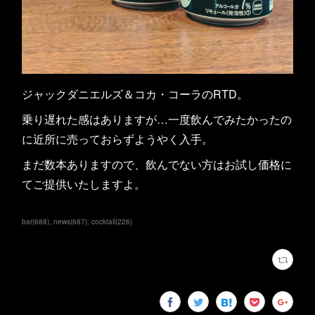
ジャックダニエルズ＆コカ・コーラのRTD。
乗り遅れた感はありますが…一度飲んでみたかったの
に近所に売っておらずようやく入手。
まだ数本ありますので、飲んでない方はお試し価格に
てご提供いたしますよ。
bar
(
688
)
news
(
687
)
cocktail
(
226
)