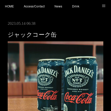
HOME
Access/Contact
News
Drink
Cocktail
Whisky
Cafe
Food
Photo
2023.05.14 06:38
You Tube
ジャックコーク缶