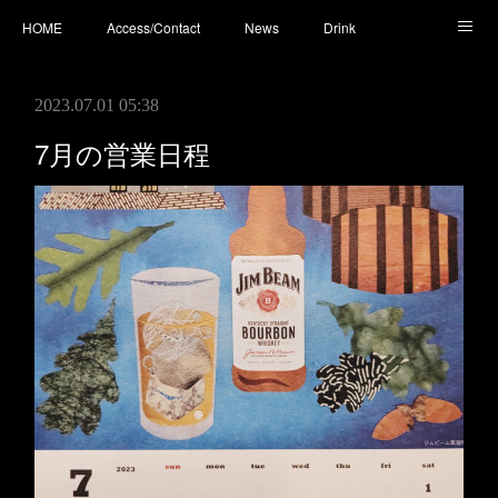
HOME
Access/Contact
News
Drink
Cocktail
Whisky
Cafe
Food
Photo
2023.07.01 05:38
You Tube
7月の営業日程