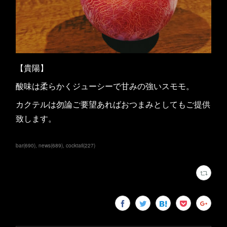
【貴陽】
酸味は柔らかくジューシーで甘みの強いスモモ。
カクテルは勿論ご要望あればおつまみとしてもご提供
致します。
bar
(
690
)
news
(
689
)
cocktail
(
227
)