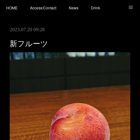
HOME
Access/Contact
News
Drink
Cocktail
Whisky
Cafe
Food
Photo
2023.07.20 09:28
You Tube
新フルーツ