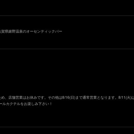
011~ 佐賀県嬉野温泉のオーセンティックバー
ため、店舗営業はお休みです。その他は8/16(日)まで通常営業となります。8/11(火
ールカクテルをお楽しみ下さい！