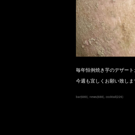
毎年恒例焼き芋のデザート
今週も宜しくお願い致しま
bar
(
689
)
news
(
688
)
cocktail
(
226
)