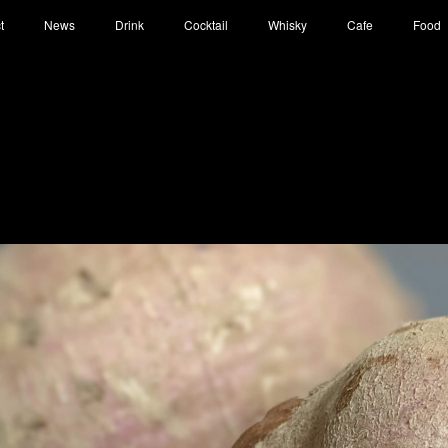
t
News
Drink
Cocktail
Whisky
Cafe
Food