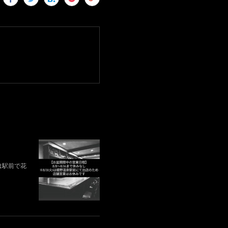
)は駅前で花