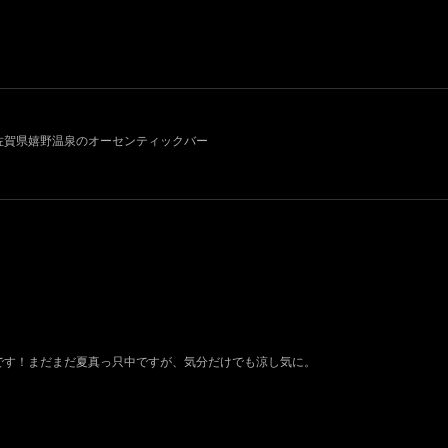
011~ 佐賀県嬉野温泉のオーセンティックバー
荷です！まだまだ夏真っ只中ですが、気分だけでも涼し気に。