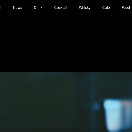
t
News
Drink
Cocktail
Whisky
Cafe
Food