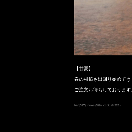
【甘夏】
春の柑橘も出回り始めてき
ご注文お待ちしております
bar
(
687
)
news
(
686
)
cocktail
(
226
)