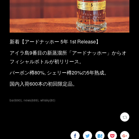
新着【アードナッホー 5年 1st Release】
アイラ島9番目の新蒸溜所「アードナッホー」からオ
フィシャルボトルが初リリース。
バーボン樽80%, シェリー樽20%の5年熟成。
国内入荷600本の初回限定品。
bar
(
690
)
news
(
689
)
whisky
(
80
)