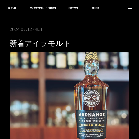
HOME
Access/Contact
News
Drink
Cocktail
Whisky
Cafe
Food
Photo
2024.07.12 08:31
You Tube
新着アイラモルト