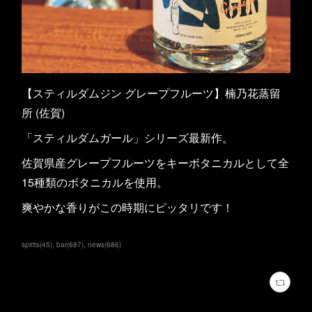
【スティルダムジン グレープフルーツ】楠乃花蒸留
所 (佐賀)
「スティルダムガール」シリーズ最新作。
佐賀県産グレープフルーツをキーボタニカルとして全
15種類のボタニカルを使用。
爽やかな香りがこの時期にピッタリです！
spirits
(
45
)
bar
(
687
)
news
(
686
)