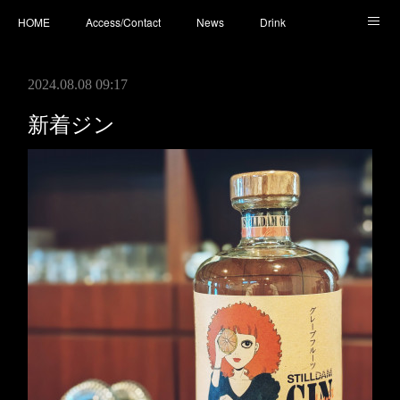
HOME
Access/Contact
News
Drink
Cocktail
Whisky
Cafe
Food
Photo
2024.08.08 09:17
You Tube
新着ジン