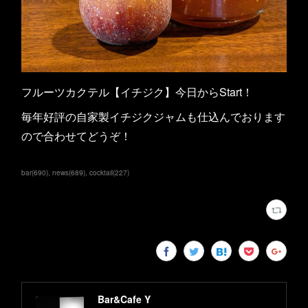
フルーツカクテル【イチジク】今日からStart！
毎年好評の自家製イチジクジャムも仕込んでおります
ので合わせてどうぞ！
bar
(
690
)
news
(
689
)
cocktail
(
227
)
Bar&Cafe Y