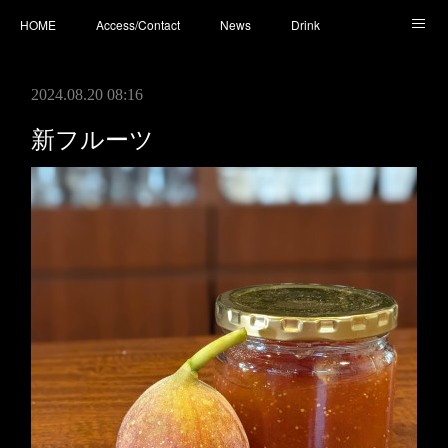
HOME
Access/Contact
News
Drink
Cocktail
Whisky
Cafe
Food
Photo
2024.08.20 08:16
You Tube
新フルーツ