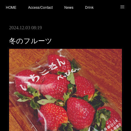
HOME
Access/Contact
News
Drink
Cocktail
Whisky
Cafe
Food
Photo
2024.12.03 08:19
You Tube
冬のフルーツ