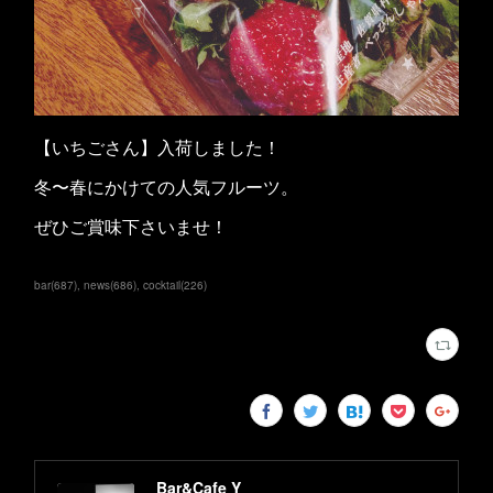
【いちごさん】入荷しました！
冬〜春にかけての人気フルーツ。
ぜひご賞味下さいませ！
bar
(
687
)
news
(
686
)
cocktail
(
226
)
Bar&Cafe Y