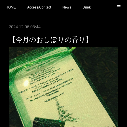
HOME
Access/Contact
News
Drink
Cocktail
Whisky
Cafe
Food
Photo
2024.12.06 08:44
You Tube
【今月のおしぼりの香り】