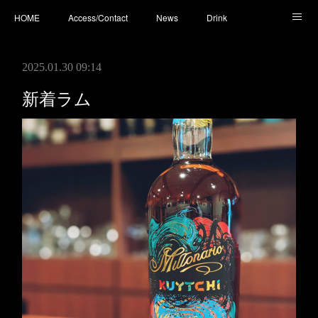
HOME
Access/Contact
News
Drink
Cocktail
Whisky
Cafe
Food
Photo
2025.01.30 09:14
You Tube
新着ラム