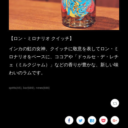
【ロン・ミロナリオ クイッチ】
インカの虹の女神、クイッチに敬意を表してロン・ミ
ロナリオをベースに、ココアや「ドゥルセ・デ・レチ
ェ（ミルクジャム）」などの香りが豊かな、新しい味
わいのラムです。
spirits
(
45
)
bar
(
689
)
news
(
688
)