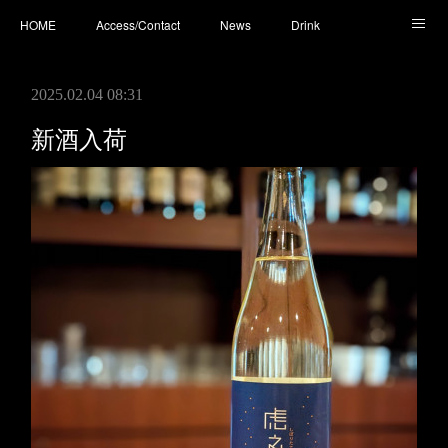
HOME
Access/Contact
News
Drink
Cocktail
Whisky
Cafe
Food
Photo
2025.02.04 08:31
You Tube
新酒入荷