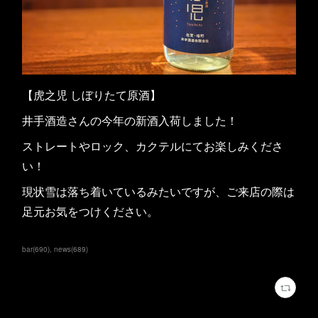
【虎之児 しぼりたて原酒】
井手酒造さんの今年の新酒入荷しました！
ストレートやロック、カクテルにてお楽しみくださ
い！
現状雪は落ち着いているみたいですが、ご来店の際は
足元お気をつけください。
bar
(
690
)
news
(
689
)