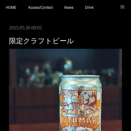
HOME
Access/Contact
News
Drink
Cocktail
Whisky
Cafe
Food
Photo
2025.05.30 09:05
You Tube
限定クラフトビール