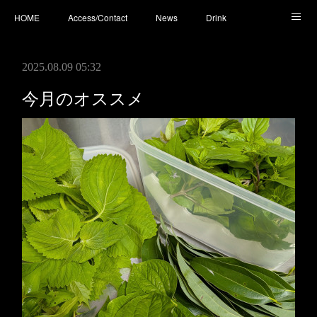
HOME
Access/Contact
News
Drink
Cocktail
Whisky
Cafe
Food
Photo
2025.08.09 05:32
You Tube
今月のオススメ