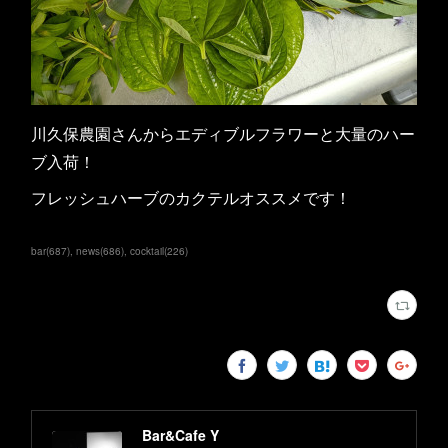
川久保農園さんからエディブルフラワーと大量のハー
ブ入荷！
フレッシュハーブのカクテルオススメです！
bar
(
687
)
news
(
686
)
cocktail
(
226
)
Bar&Cafe Y