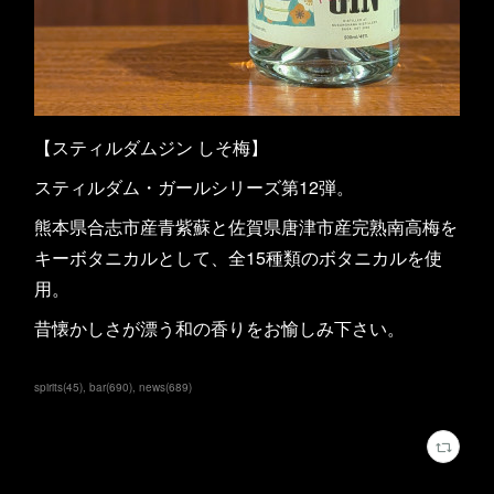
【スティルダムジン しそ梅】
スティルダム・ガールシリーズ第12弾。
熊本県合志市産青紫蘇と佐賀県唐津市産完熟南高梅を
キーボタニカルとして、全15種類のボタニカルを使
用。
昔懐かしさが漂う和の香りをお愉しみ下さい。
spirits
(
45
)
bar
(
690
)
news
(
689
)