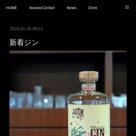
HOME
Access/Contact
News
Drink
Cocktail
Whisky
Cafe
Food
Photo
2026.01.30 09:11
You Tube
新着ジン