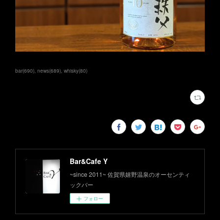
bar
(
690
)
news
(
689
)
whisky
(
80
)
Bar&Cafe Y
~since 2011~ 佐賀県嬉野温泉のオーセンティ
ックバー
フォロー