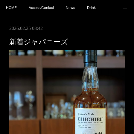
HOME
Access/Contact
News
Drink
Cocktail
Whisky
Cafe
Food
Photo
2026.02.25 08:42
You Tube
新着ジャパニーズ