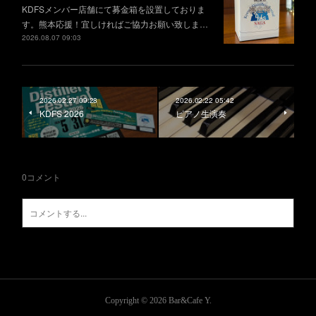
KDFSメンバー店舗にて募金箱を設置しておりま
す。熊本応援！宜しければご協力お願い致しま…
2026.08.07 09:03
2026.02.27 09:28
2026.02.22 05:42
KDFS 2026
ピアノ生演奏
0
コメント
Copyright ©
2026
Bar&Cafe Y
.