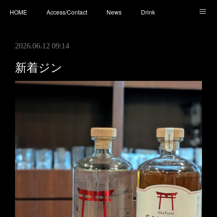
HOME
Access/Contact
News
Drink
Cocktail
Whisky
Cafe
Food
Photo
2026.06.12 09:14
You Tube
新着ジン