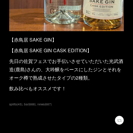
【赤鳥居 SAKE GIN】
【赤鳥居 SAKE GIN CASK EDITION】
先日の佐賀フェスでお手伝いさせていただいた光武酒
造(鹿島)さんの、大吟醸をベースにしたジンとそれを
オーク樽で熟成させたタイプの2種類。
飲み比べもオススメです！
spirits
(
45
)
bar
(
688
)
news
(
687
)