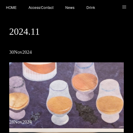
HOME
Access/Contact
News
Drink
Cocktail
Whisky
Cafe
Food
Photo
2024
.
11
You Tube
30
Nov
2024
28
Nov
2024