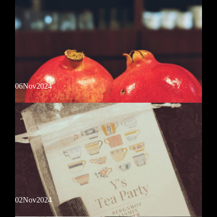
12/1 (日)のBar Timeは貸切営業となります。(Cafe Timeは通常営業)一
般営業は行いませんのでご了承下さいませ。
冬のフルーツ
06
Nov
2024
【宮崎産金柑】入荷しました！冬の定番として人気の金柑。ジントニッ
クやモスコミュール、ホットカクテルでも美味しくいただけます！
新フルーツ
02
Nov
2024
【カリフォルニア産ザクロ】入荷！こちらで自家製グレナデンシロップ