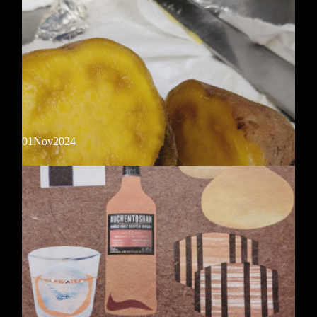
を仕込みます。フレッシュザクロと自家製シロップのジャックローズ、
ぜひご賞味ください！
今月のおしぼりの香り
01
Nov
2024
11/1の「紅茶の日」にちなんでアールグレイの香りをイメージ。ベルガ
モットの爽やかな香りとスパイスの心地よい刺激で皆様をお出迎え。お
土産用のミニコロンも店内にて販売中。
今月のオススメカクテル