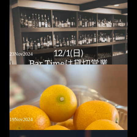
【12月の営業日程】
23
Nov
2024
12月は基本無休で営業致します！変更がある場合はSNS等にて随時お
知らせします。忘年会や貸切のご利用もできますのでお気軽にご相談く
ださい。今年も残すところあと僅か。皆様のご来店お待ちしておりま…
19
Nov
2024
貸切営業