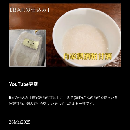
新フルーツ
【甘夏】入荷しました！桜も見頃を迎えて春本番！今宵も皆様のご来店
お待ちしております。
YouTube更新
Barの仕込み【自家製酒粕甘酒】井手酒造(嬉野)さんの酒粕を使った自
家製甘酒。麹の香りが効いた身も心も温まる一杯です。
26
Mar
2025