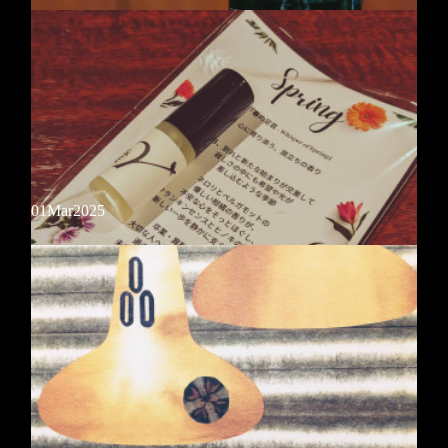
した限定ボトル。PXシェリー樽と、バーボン樽で熟成されたローステ
ッドモルトを使用した原酒をブレンド。
新着焼酎
01
Mar
2025
【山大一 one 黄金千貫】大山甚七商店(鹿児島県指宿市)さんが手掛ける
山大一ブランドの基準となる味わいの本格焼酎。奇を衒わず懐かしい、
そしてどこか新しい味わい。
今月のおしぼりの香り