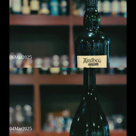
と濃縮された甘みを、シンプルなカクテルにてお楽しみください。
新着リキュール
06
Mar
2025
【スカーレット カフェアマーロ】ジャパニーズアマーロ「スカーレッ
ト」の新作はコーヒーにフォーカス。本場イタリアで根付いてるコーヒ
ーとアマーロを融合させた、世界的にも珍しい日本ならではの新しい…
新着モルト
04
Mar
2025
【アードベッグ ユリーカ】アードベッグコミッティ誕生25周年を記念