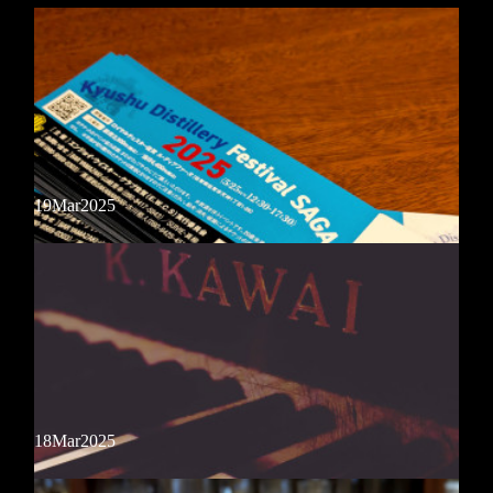
19
Mar
2025
18
Mar
2025
【Kyushu Distillery Festival SAGA 2025】