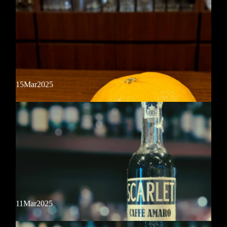
本日から当店でも前売チケット販売開始！状況によっては当日券の販売
は無いかもしれませんので、参加希望の方はお早めに！
15
Mar
2025
ピアノ生演奏
本日21:00〜 ピアノ生演奏。祝日前の夜をゆったりとお楽しみくださ
い。
新フルーツ
11
Mar
2025
【にじゅうまる】佐賀県生まれの新しいブランドみかん。穏やかな酸味