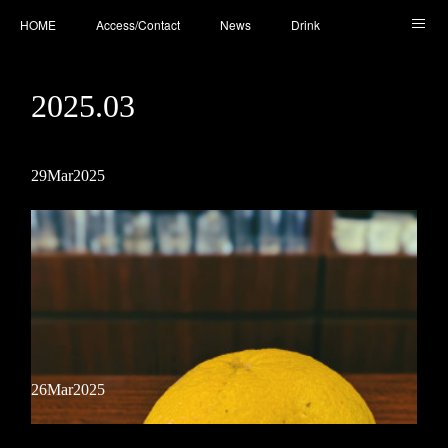
HOME
Access/Contact
News
Drink
Cocktail
Whisky
Cafe
Food
Photo
2025
.
03
You Tube
29
Mar
2025
26
Mar
2025