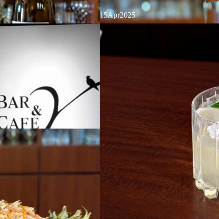
15
Apr
2025
新着ジン
山甚七商店」と世界初のクラフトコー
【ビクトリアンバット ジン ビスポークバッチ
レーション。秘伝の伊良コーラスパイ
ート"】スタンダードのダブルジュニパーを
クラフトコーラの芳醇なフレーバー…
し、グレンロセスの樽で3年以上熟成。樽の