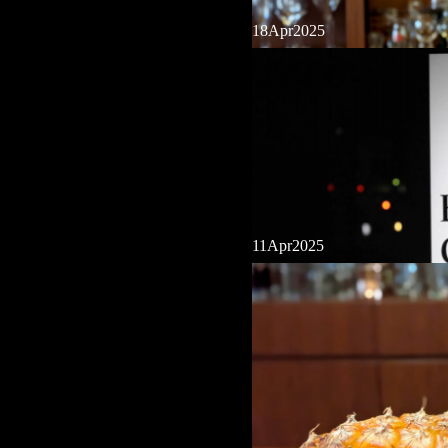
18
Apr
2025
新着スピリッツ
11
Apr
2025
【伊良コーラ酎】老舗焼酎蔵元「大
ラメーカー「伊良コーラ」のコラボ
スが本格芋焼酎に浸漬、蒸留され、