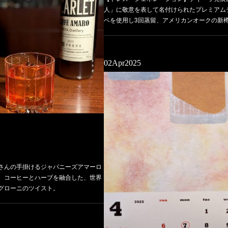
人」に敬意を表して名付けられたプレミアムテ
ベを使用し3回蒸留、アメリカンオークの新
02
Apr
2025
さんの手掛けるジャパニーズアマーロ
。コーヒーとハーブを融合した、世界
グローニのツイスト。