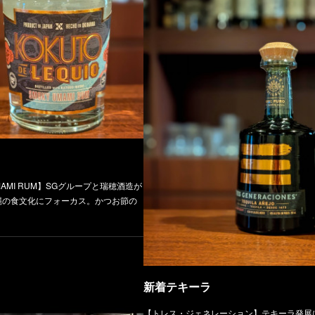
を彩る630mもの長い藤棚。柔らかな和
イベント情報
KDFSのポスターが出来上がりました！前売
イベント後には出展者&一般のお客さんも交
されます。アフターパーティ付き前売り券は
Y UMAMI RUM】SGグループと瑞穂酒造が
縄の食文化にフォーカス。かつお節の
新着テキーラ
【トレス・ジェネレーション】テキーラ発展