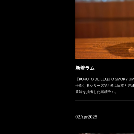
【今月のおしぼりの香り】
藤、ネロリ、バニラ…etc春の嬉野
の香りで皆様をお出迎え致します。
新着ラム
【KOKUTO DE LEQUIO SMOK
手掛けるシリーズ第4弾は日本と沖
旨味を抽出した黒糖ラム。
02
Apr
2025