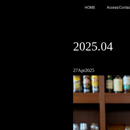
HOME
Access/Contac
2025
.
04
27
Apr
2025