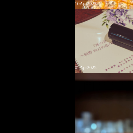
10
Apr
2025
貸切営業
本日は貸切営業となります。一般営
ませ。
05
Apr
2025
新フルーツ
フルーツカクテルに【台湾パイン】
しております！