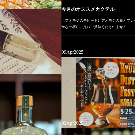
今月のオススメカクテル
業の開始は未定ですのでご了承下さい
【アオモジのモヒート】アオモジの花とフレ
かな一杯に。是非ご賞味くださいませ！
09
Apr
2025
加わりました！今宵も19時よりお待ち
03
Apr
2025