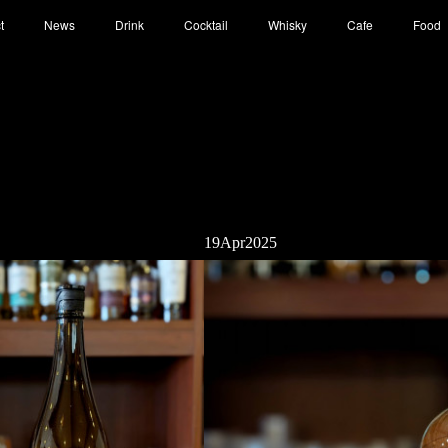
t
News
Drink
Cocktail
Whisky
Cafe
Food
19
Apr
2025