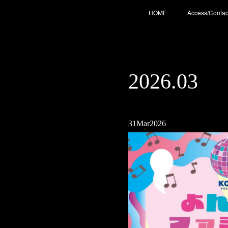
HOME
Access/Contac
2026
.
03
31
Mar
2026