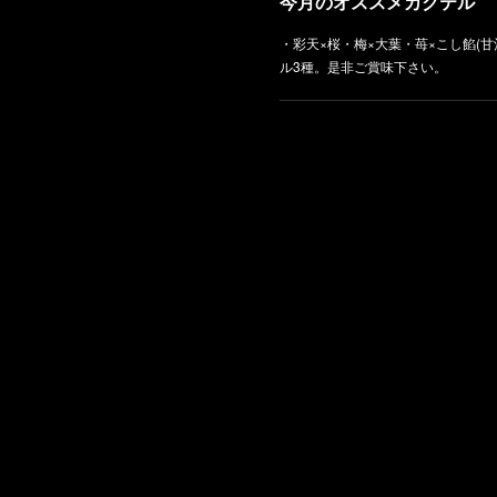
今月のオススメカクテル
・彩天×桜・梅×大葉・苺×こし餡(甘
ル3種。是非ご賞味下さい。