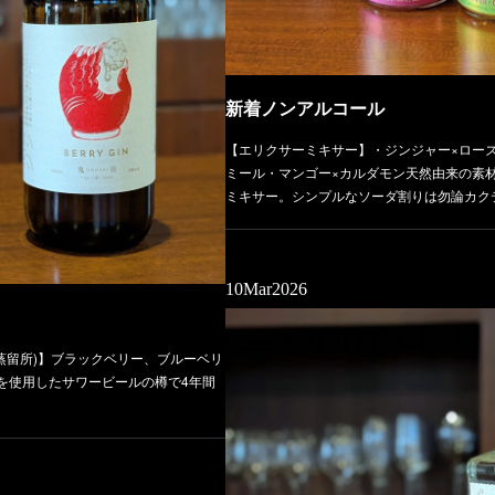
新着ノンアルコール
【エリクサーミキサー】・ジンジャー×ロー
ミール・マンゴー×カルダモン天然由来の素
ミキサー。シンプルなソーダ割りは勿論カク
10
Mar
2026
巳蒸留所)】ブラックベリー、ブルーベリ
を使用したサワービールの樽で4年間