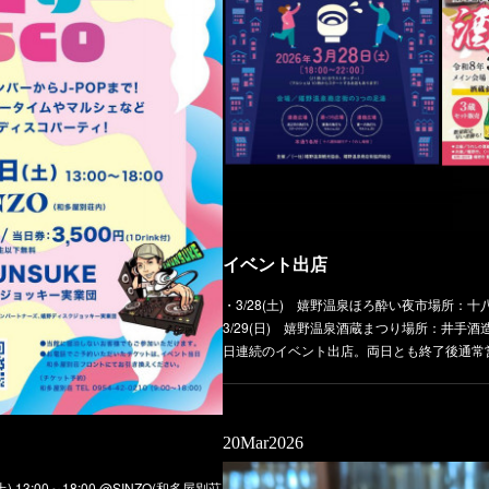
イベント出店
・3/28(土) 嬉野温泉ほろ酔い夜市場所：十八
3/29(日) 嬉野温泉酒蔵まつり場所：井手酒造さ
日連続のイベント出店。両日とも終了後通常
20
Mar
2026
13:00～18:00 @SINZO(和多屋別荘