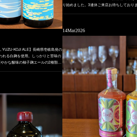
り始めました。3連休ご来店お待ちしており
14
Mar
2026
 YUZU-KOJI ALE】長崎県壱岐島発の
われる白麹を使用。しっかりと苦味の
爽やかな酸味の柚子麹エールの2種類…