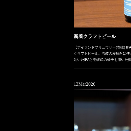
新着クラフトビール
【アイランドブリュワリー(壱岐) IPA,
クラフトビール。壱岐の麦焼酎に使
効いたIPAと壱岐産の柚子を用いた
13
Mar
2026