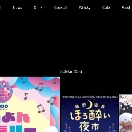
t
News
Drink
Cocktail
Whisky
Cafe
Food
24
Mar
2026