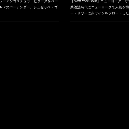
ッド・サワーアンゴスチュラ・ビターズをベー
【New York Sour】ニューヨーク
にN.Yのバーテンダー、ジュゼッペ・ゴ
禁酒法時代にニューヨークで人気を博
ー・サワーに赤ワインをフロートした