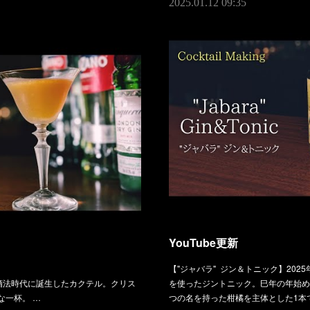
2025.01.12 09:35
YouTube更新
【"ジャバラ" ジン＆トニック】20
禁酒法時代に誕生したカクテル。クリス
を使ったジントニック。巳年の年始め
な一杯。 …
つの名を持った柑橘を主体とした1本