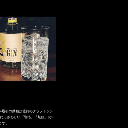
25年最初の動画は佐賀のクラフトジン
にふさわしい「邪払」「蛇腹」の2
です。