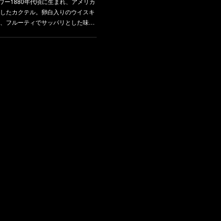
・サワー1880年代頃に生まれ、アメリカ
したカクテル。卵白入りのウイスキ
、フルーティでサッパリとした味…