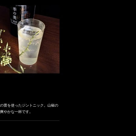
の蕾を使ったジントニック。山椒の
爽やかな一杯です。