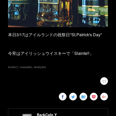
本日3/17はアイルランドの祝祭日"St.Patrick's Day"
今宵はアイリッシュウイスキーで「Slainte!!」
bar
(
687
)
news
(
686
)
whisky
(
80
)
Bar&Cafe Y