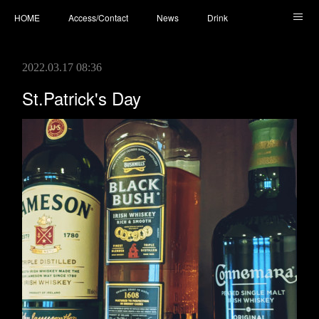
HOME
Access/Contact
News
Drink
Cocktail
Whisky
Cafe
Food
Photo
2022.03.17 08:36
You Tube
St.Patrick's Day