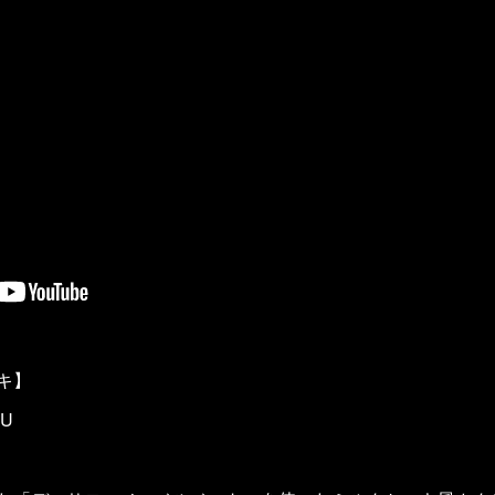
キ】
1U