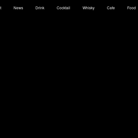
t
News
Drink
Cocktail
Whisky
Cafe
Food