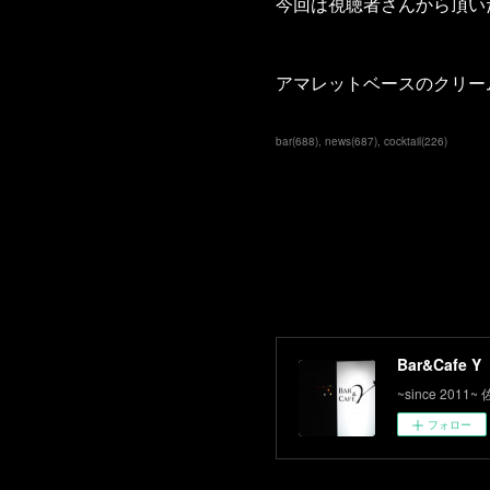
今回は視聴者さんから頂い
アマレットベースのクリー
bar
(
688
)
news
(
687
)
cocktail
(
226
)
Bar&Cafe Y
~since 2
フォロー