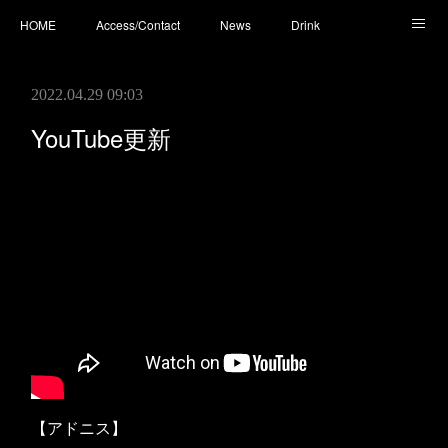
HOME
Access/Contact
News
Drink
Cocktail
Whisky
Cafe
Food
Photo
2022.04.29 09:03
You Tube
YouTube更新
【アドニス】