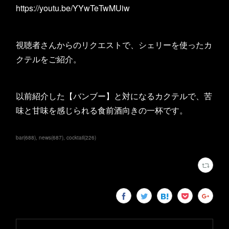
https://youtu.be/YYwTeTwMUiw
視聴者さんからのリクエストで、シェリーを使ったカ
クテルをご紹介。
以前紹介した【バンブー】と対になるカクテルで、苦
味と甘味を感じられる食前酒向きの一杯です。
bar
(
688
)
news
(
687
)
cocktail
(
226
)