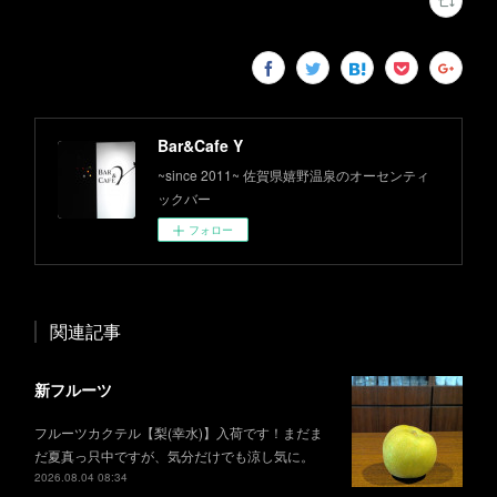
Bar&Cafe Y
~since 2011~ 佐賀県嬉野温泉のオーセンティ
ックバー
フォロー
関連記事
新フルーツ
フルーツカクテル【梨(幸水)】入荷です！まだま
だ夏真っ只中ですが、気分だけでも涼し気に。
2026.08.04 08:34