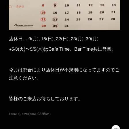
店休日… 9(月), 15(日), 22(日), 23(月), 30(月)
※5/3(火)〜5/5(木)はCafe Time、Bar Time共に営業。
今月は都合により店休日が不規則になってますのでご
注意ください。
皆様のご来店お待ちしております。
bar
(
687
)
news
(
686
)
CAFÉ
(
34
)