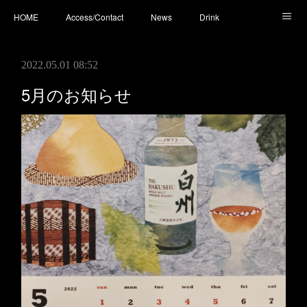
HOME
Access/Contact
News
Drink
Cocktail
Whisky
Cafe
Food
Photo
2022.05.01 08:52
You Tube
5月のお知らせ