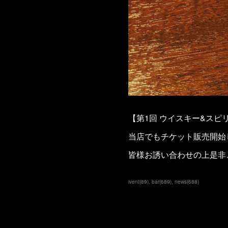
【第1回 ウイスキー&スピ
当店でもチケット販売開始
皆様お誘い合わせの上是非
ivent
(
89
)
bar
(
689
)
news
(
688
)