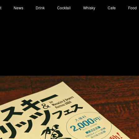
t
News
Drink
Cocktail
Whisky
Cafe
Food