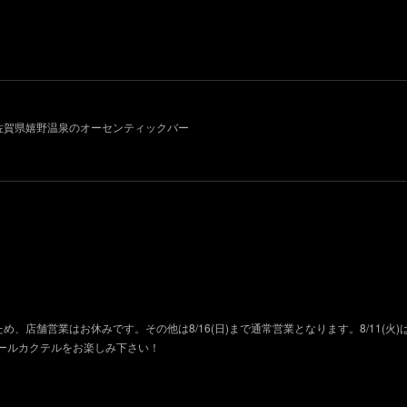
011~ 佐賀県嬉野温泉のオーセンティックバー
ため、店舗営業はお休みです。その他は8/16(日)まで通常営業となります。8/11(火
ールカクテルをお楽しみ下さい！