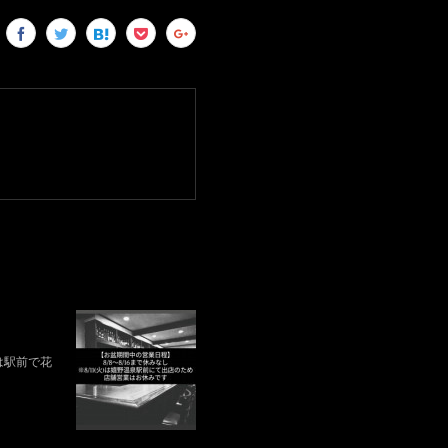
)は駅前で花