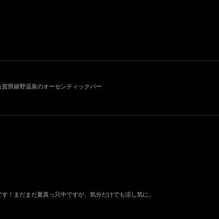
011~ 佐賀県嬉野温泉のオーセンティックバー
荷です！まだまだ夏真っ只中ですが、気分だけでも涼し気に。