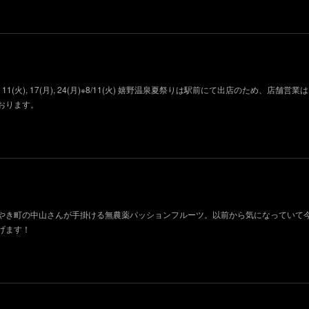
11(火), 17(月), 24(月)※8/11(火) 嬉野温泉夏祭りは駅前にて出店のため、店舗営
おります。
やき町の中山さんが手掛ける無農薬パッションフルーツ。以前から気になっていて
げます！