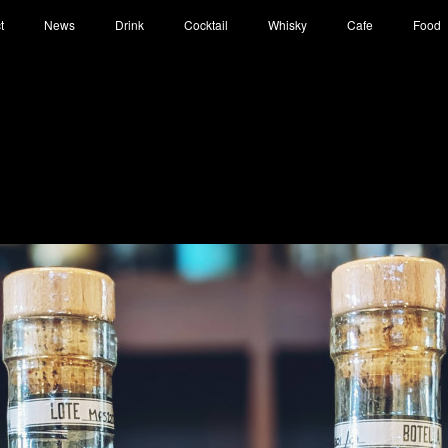
t
News
Drink
Cocktail
Whisky
Cafe
Food