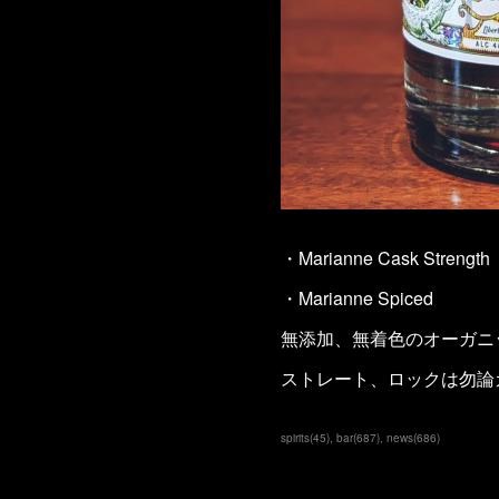
・Marianne Cask Strength
・Marianne Spiced
無添加、無着色のオーガニ
ストレート、ロックは勿論
spirits
(
45
)
bar
(
687
)
news
(
686
)