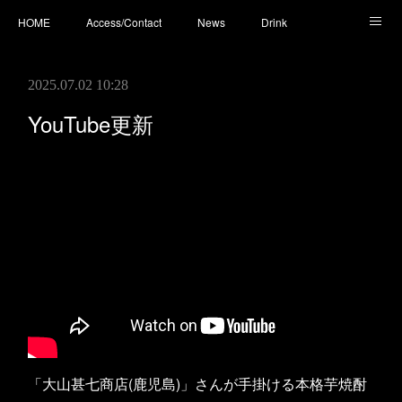
HOME
Access/Contact
News
Drink
Cocktail
Whisky
Cafe
Food
Photo
2025.07.02 10:28
You Tube
YouTube更新
「大山甚七商店(鹿児島)」さんが手掛ける本格芋焼酎