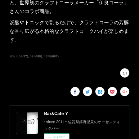
と、世界初のクラフトコーラメーカー「伊良コーラ」
さんのコラボ商品。
炭酸やトニックで割るだけで、クラフトコーラの芳醇
な香り広がる本格的なクラフトコークハイが楽しめま
す。
YouTube
(
37
)
bar
(
688
)
news
(
687
)
Bar&Cafe Y
~since 2011~ 佐賀県嬉野温泉のオーセンティ
ックバー
フォロー