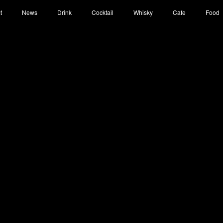
t
News
Drink
Cocktail
Whisky
Cafe
Food