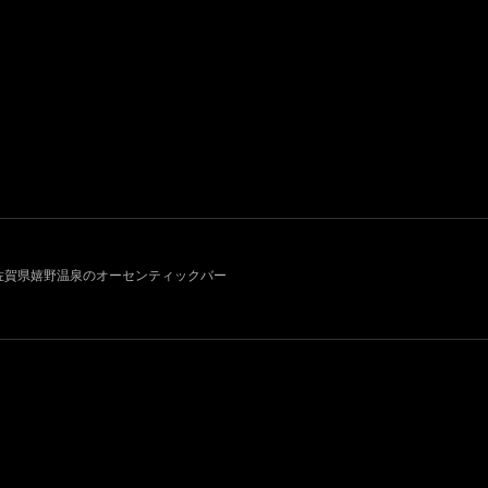
011~ 佐賀県嬉野温泉のオーセンティックバー