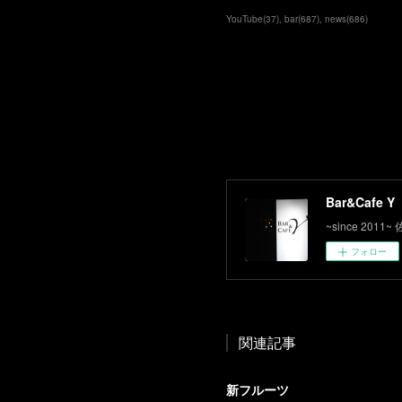
YouTube
(
37
)
bar
(
687
)
news
(
686
)
Bar&Cafe Y
~since 2
フォロー
関連記事
新フルーツ