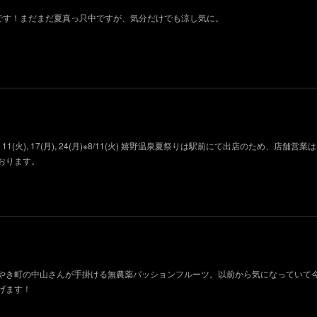
荷です！まだまだ夏真っ只中ですが、気分だけでも涼し気に。
11(火), 17(月), 24(月)※8/11(火) 嬉野温泉夏祭りは駅前にて出店のため、店舗営
おります。
やき町の中山さんが手掛ける無農薬パッションフルーツ。以前から気になっていて
げます！